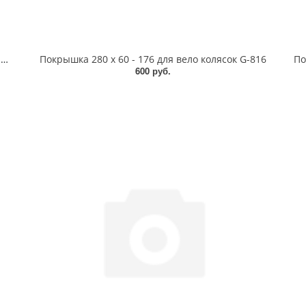
Покрышка WD 80/65-6 камерная черный P1484 P1484
Покрышка 280 х 60 - 176 для вело колясок G-816
600 руб.