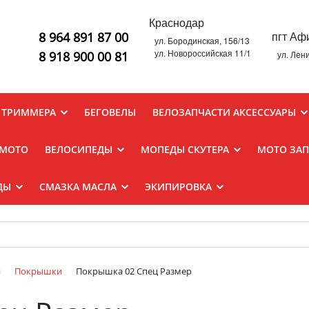
Краснодар
пгт Аф
8 964 891 87 00
ул. Бородинская, 156/13
ул. Новороссийская 11/1
8 918 900 00 81
ул. Лен
 ТРИММЕРА
БЕГОВЕЛЫ
ВЕЛОЗАПЧАСТИ АКСЕССУАРЫ
 MOTO
ВЕЛОСИПЕДЫ
МОПЕДЫ СКУТЕРА
МОТО ЗА
ДЫ
СМАЗКА МАСЛА
ЭКИПИРОВКА
и
Покрышки
Покрышка 02 Спец Размер