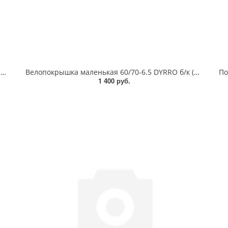
Покрышка для колясок HOTA 60х230 слик черная (40)
Велопокрышка маленькая 60/70-6.5 DYRRO б/к (СС8922) Самокаты Электросамокаты
1 400 руб.