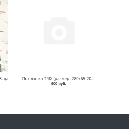
Покрышка 200x50 HOTA A-3028, для электросамокатов, слик, черная
Покрышка TRIX (размер: 280х65-203) с камерой
600 руб.