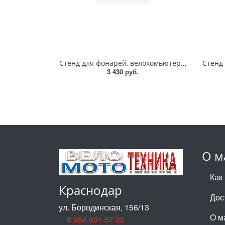
Стенд для фонарей, велокомьютеров 300*200mm
3 430 руб.
О м
Как
Краснодар
Дос
ул. Бородинская, 156/13
О м
8 964 891 87 00