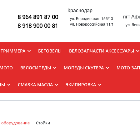
Краснодар
пгт Аф
8 964 891 87 00
ул. Бородинская, 156/13
ул. Новороссийская 11/1
8 918 900 00 81
ул. Лен
 ТРИММЕРА
БЕГОВЕЛЫ
ВЕЛОЗАПЧАСТИ АКСЕССУАРЫ
 MOTO
ВЕЛОСИПЕДЫ
МОПЕДЫ СКУТЕРА
МОТО ЗА
ДЫ
СМАЗКА МАСЛА
ЭКИПИРОВКА
е оборудование
Стойки