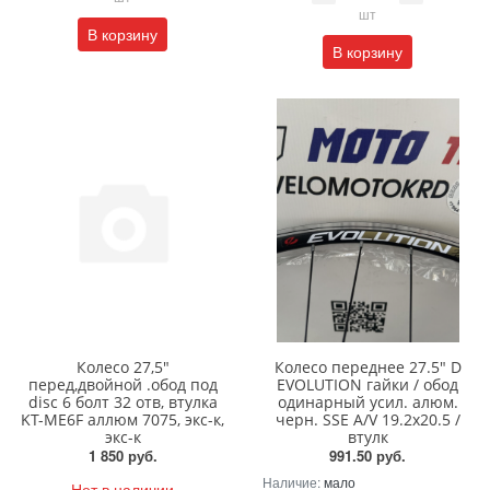
шт
В корзину
В корзину
Колесо 27,5"
Колесо переднее 27.5" D
перед,двойной .обод под
EVOLUTION гайки / обод
disc 6 болт 32 отв, втулка
одинарный усил. алюм.
KT-ME6F аллюм 7075, экс-к,
черн. SSE A/V 19.2х20.5 /
экс-к
втулк
1 850 руб.
991.50 руб.
Наличие:
мало
Нет в наличии