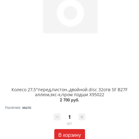
Колесо 27,5"перед,пистон.,двойной.disc 32отв SF B27F
аллюм,экс-к,пром подши Х95022
2 700 руб.
Наличие:
мало
шт
В корзину