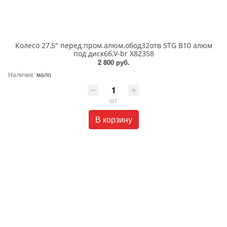
Колесо 27,5" перед.пром.алюм.обод32отв STG B10 алюм
под диск6б,V-br Х82358
2 800 руб.
Наличие:
мало
шт
В корзину