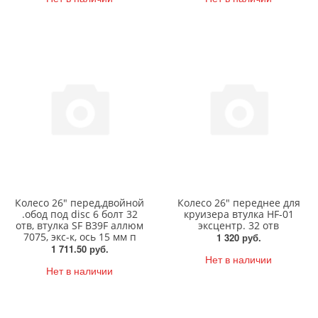
Колесо 26" перед,двойной
Колесо 26" переднее для
.обод под disc 6 болт 32
круизера втулка HF-01
отв, втулка SF B39F аллюм
эксцентр. 32 отв
7075, экс-к, ось 15 мм п
1 320 руб.
1 711.50 руб.
Нет в наличии
Нет в наличии