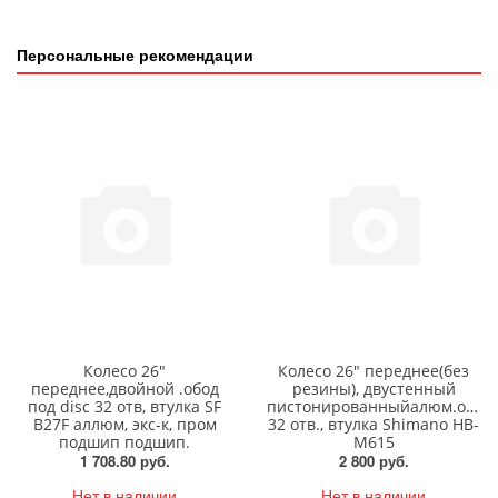
Персональные рекомендации
Колесо 26"
Колесо 26" переднее(без
переднее,двойной .обод
резины), двустенный
под disc 32 отв, втулка SF
пистонированныйалюм.обод
B27F аллюм, экс-к, пром
32 отв., втулка Shimano HB-
подшип подшип.
M615
1 708.80 руб.
2 800 руб.
Нет в наличии
Нет в наличии