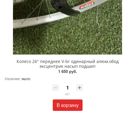
Колесо 26" переднее V-br одинарный алюм.обод
эксцентрик насып подшип
1 650 руб.
Наличие:
мало
шт
В корзину