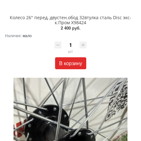
Колесо 26" перед, двустен.обод 32втулка сталь Disc экс-
к.Пром Х98424
2 400 руб.
Наличие:
мало
шт
В корзину