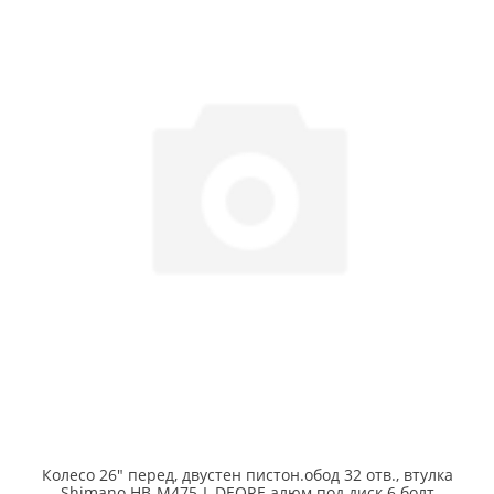
Колесо 26" перед, двустен пистон.обод 32 отв., втулка
Shimano HB-M475-L DEORE алюм под диск 6 болт