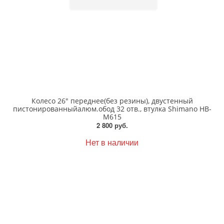
Колесо 26" переднее(без резины), двустенный
пистонированныйалюм.обод 32 отв., втулка Shimano HB-
M615
2 800 руб.
Нет в наличии