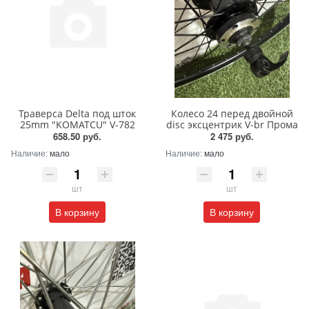
Траверса Delta под шток
Колесо 24 перед двойной
25mm "KOMATCU" V-782
disc эксцентрик V-br Прома
658.50 руб.
2 475 руб.
Наличие:
мало
Наличие:
мало
шт
шт
В корзину
В корзину