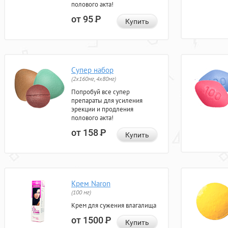
полового акта!
от 95
Р
Купить
Супер набор
(2х160мг, 4х80мг)
Попробуй все супер
препараты для усиления
эрекции и продления
полового акта!
от 158
Р
Купить
Крем Naron
(100 мг)
Крем для сужения влагалища
от 1500
Р
Купить