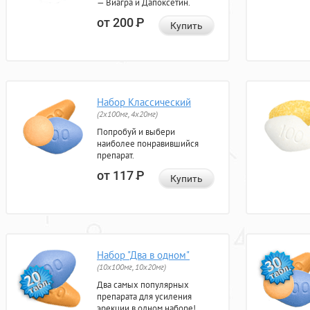
— Виагра и Дапоксетин.
от 200
Р
Купить
Набор Классический
(2x100мг, 4x20мг)
Попробуй и выбери
наиболее понравившийся
препарат.
от 117
Р
Купить
Набор "Два в одном"
(10x100мг, 10x20мг)
Два самых популярных
препарата для усиления
эрекции в одном наборе!