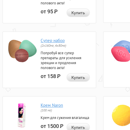
полового акта!
от 95
Р
Купить
Супер набор
(2х160мг, 4х80мг)
Попробуй все супер
препараты для усиления
эрекции и продления
полового акта!
от 158
Р
Купить
Крем Naron
(100 мг)
Крем для сужения влагалища
от 1500
Р
Купить