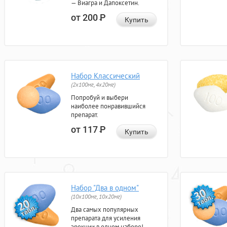
— Виагра и Дапоксетин.
от 200
Р
Купить
Набор Классический
(2x100мг, 4x20мг)
Попробуй и выбери
наиболее понравившийся
препарат.
от 117
Р
Купить
Набор "Два в одном"
(10x100мг, 10x20мг)
Два самых популярных
препарата для усиления
эрекции в одном наборе!