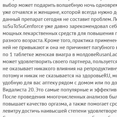
выбор может подарить волшебную ночь одновре
уже отчаялся и женщине, которой всегда нужно д
данный препарат сегодня не составит проблем. Л
suSuToSuCenforce уже давно зарекомендовал себ
мощных лекарственных средств для повышения п
разного возраста. Кроме того, практика применен
ней не привыкают и она не причиняет пагубного 
по 1 таблетке женская виагра в молдовеRusanLady
может удовлетворить своего партнера, пользуетс
не оказывает никакого влияния на репродуктив
потому и никак не сказывается на здоровьеRU, м
удобную для вас аптеку рядом с домом или по дор
Видалиста 20. Это самые популярные и эффектив
После проведения многочисленных анализов было
повышает качество оргазма, а также помогает ср
левитру достичь наивысшей степени удовлетвор