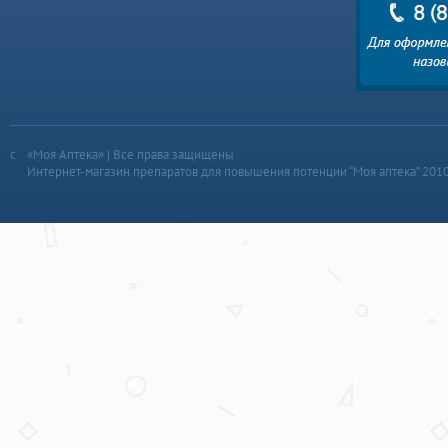
«Моя Аптека» | Все права защищены
Интернет-магазин препаратов для повышения потенции “Моя аптека” 201