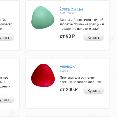
Супер Виагра
100 + 60 мг
о 36
Виагра и Дапоксетин в одной
полового
таблетке. Усиление эрекции и
е.
продление полового акта!
от 90
Р
упить
Купить
Аванафил
100 мг
евитра
Препарат для усиления
ии и
эрекции нового поколения!
одления
от 200
Р
Купить
упить