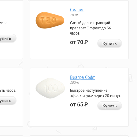
Сиалис
20 мг
мире
Самый долгоиграющий
препарат. Эффект до 36
часов.
упить
от 70
Р
Купить
Виагра Софт
100мг
ть часов.
Быстрое наступление
эффекта, уже через 20 минут.
упить
от 65
Р
Купить