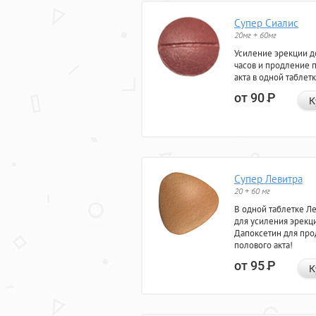
Супер Сиалис
20мг + 60мг
Усиление эрекции д
часов и продление 
акта в одной таблетк
от 90
Р
К
Супер Левитра
20 + 60 мг
В одной таблетке Л
для усиления эрекц
Дапоксетин для пр
полового акта!
от 95
Р
К