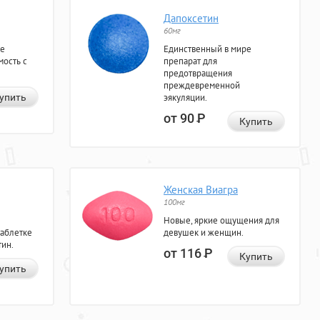
Дапоксетин
60мг
ие
Единственный в мире
мость с
препарат для
предотвращения
преждевременной
упить
эякуляции.
от 90
Р
Купить
Женская Виагра
100мг
Новые, яркие ощущения для
таблетке
девушек и женщин.
тин.
от 116
Р
Купить
упить