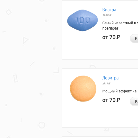
Виагра
100мг
Самый известный в 
препарат
от 70
Р
К
Левитра
20 мг
Мощный эффект на 5
от 70
Р
К