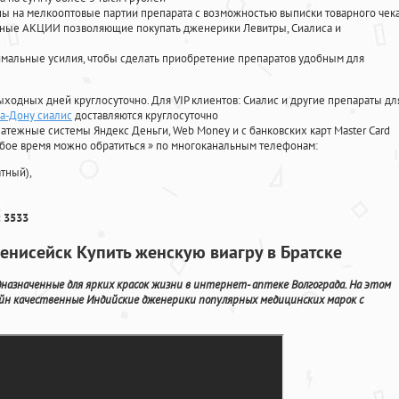
 на мелкооптовые партии препарата с возможностью выписки товарного чек
личные АКЦИИ позволяющие покупать дженерики Левитры, Сиалиса и
мальные усилия, чтобы сделать приобретение препаратов удобным для
ыходных дней круглосуточно. Для VIP клиентов: Сиалис и другие препараты дл
а-Дону сиалис
доставляются круглосуточно
атежные системы Яндекс Деньги, Web Money и с банковских карт Master Card
юбое время можно обратиться
»
по многоканальным телефонам:
тный),
 3533
енисейск Купить женскую виагру в Братске
назначенные для ярких красок жизни в интернет- аптеке Волгограда. На этом
йн качественные Индийские дженерики популярных медицинских марок с