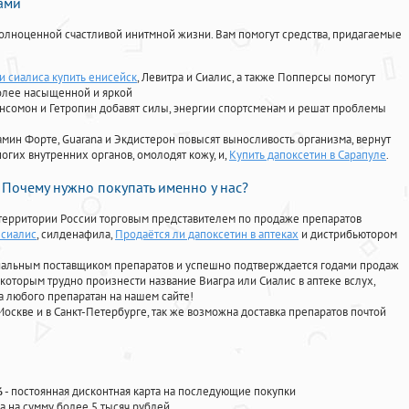
нами
олноценной счастливой инитмной жизни. Вам помогут средства, придагаемые
 сиалиса купить енисейск
, Левитра и Сиалис, а также Попперсы помогут
олее насыщенной и яркой
Ансомон и Гетропин добавят силы, энергии спортсменам и решат проблемы
ориамин Форте, Guarana и Экдистерон повысят выносливость организма, вернут
огих внутренних органов, омолодят кожу, и,
Купить дапоксетин в Сарапуле
.
Почему нужно покупать именно у нас?
территории России торговым представителем по продаже препаратов
 сиалис
, силденафила
,
Продаётся ли дапоксетин в аптеках
и дистрибьютором
циальным поставщиком препаратов и успешно подтверждается годами продаж
 которым трудно произнести название Виагра или Сиалис в аптеке вслух,
 любого препаратан на нашем сайте!
Москве и в Санкт-Петербурге, так же возможна доставка препаратов почтой
%
- постоянная дисконтная карта на последующие покупки
а на сумму более 5 тысяч рублей