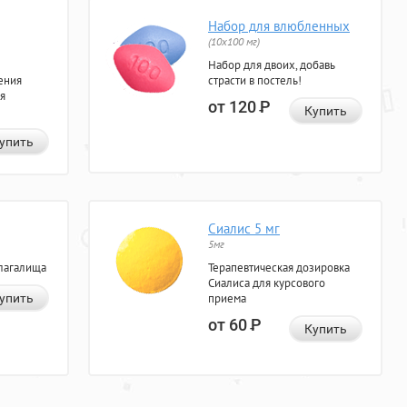
Набор для влюбленных
(10х100 мг)
Набор для двоих, добавь
ения
страсти в постель!
я
от 120
Р
Купить
упить
Сиалис 5 мг
5мг
лагалища
Терапевтическая дозировка
Сиалиса для курсового
упить
приема
от 60
Р
Купить