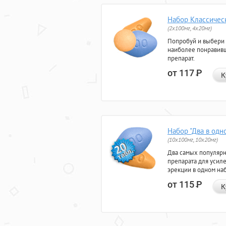
Набор Классичес
(2x100мг, 4x20мг)
Попробуй и выбери
наиболее понравив
препарат.
от 117
Р
К
Набор "Два в одн
(10x100мг, 10x20мг)
Два самых популяр
препарата для усил
эрекции в одном на
от 115
Р
К