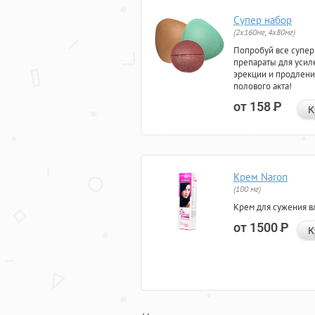
Супер набор
(2х160мг, 4х80мг)
Попробуй все супер
препараты для усил
эрекции и продлени
полового акта!
от 158
Р
К
Крем Naron
(100 мг)
Крем для сужения в
от 1500
Р
К