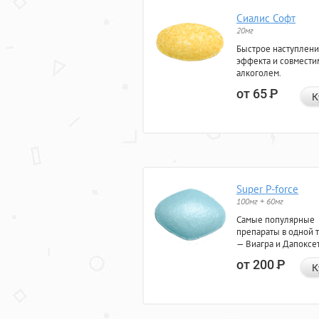
Сиалис Софт
20мг
Быстрое наступлен
эффекта и совмести
алкоголем.
от 65
Р
К
Super P-force
100мг + 60мг
Самые популярные
препараты в одной 
— Виагра и Дапоксе
от 200
Р
К