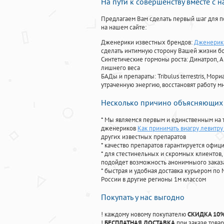
На пути к совершенству вместе с 
Предлагаем Вам сделать первый шаг для п
на нашем сайте:
Дженерики известных брендов:
Дженерики
сделать интимную сторону Вашей жизни б
Синтетические гормоны роста
: Динатроп, 
лишнего веса
БАДы и препараты:
Tribulus terrestris, М
утраченную энергию, восстановят работу мн
Несколько причино объясняющих 
* Мы являемся первым и единственным на 
дженериков
Как принимать виагру левитру
других известных препаратов
* качество препаратов гарантируется офи
* для стестинельных и скромных клиентов,
подойдет возможность анонимныого заказа
* быстрая и удобная доставка курьером по 
России в другие регионы 1м классом
Покупать у нас выгодно
! каждому новому покупателю
СКИДКА 10
!
БЕСПЛАТНАЯ ДОСТАВКА
при заказе товар