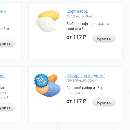
кий
Софт набор
(3x100мг, 3x20мг)
Выбери софт-препарат на
шийся
свой вкус!
от 117
Р
Купить
упить
ом"
Набор "Три в одном"
(10x100мг, 20x20мг)
ных
Большой набор из 3-х
ения
препаратов.
боре!
от 117
Р
Купить
упить