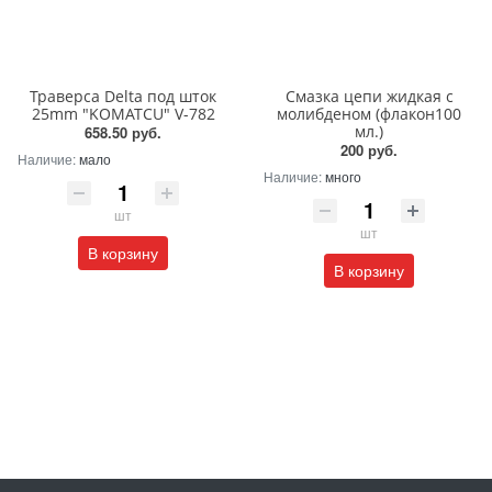
Траверса Delta под шток
Смазка цепи жидкая с
25mm "KOMATCU" V-782
молибденом (флакон100
мл.)
658.50 руб.
200 руб.
Наличие:
мало
Наличие:
много
шт
шт
В корзину
В корзину