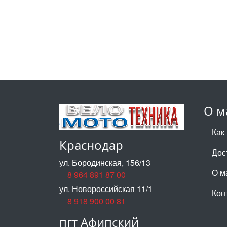
О м
Как
Краснодар
Дос
ул. Бородинская, 156/13
О м
8 964 891 87 00
ул. Новороссийская 11/1
Кон
8 918 900 00 81
пгт Афипский