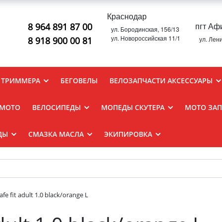
Краснодар
пгт Аф
8 964 891 87 00
ул. Бородинская, 156/13
ул. Новороссийская 11/1
8 918 900 00 81
ул. Лен
 ТРИММЕРА
БЕГОВЕЛЫ
ВЕЛОЗАПЧАСТИ АКСЕССУАРЫ
 MOTO
ВЕЛОСИПЕДЫ
МОПЕДЫ СКУТЕРА
МОТО ЗА
ДЫ
СМАЗКА МАСЛА
ЭКИПИРОВКА
fe fit adult 1.0 black/orange L