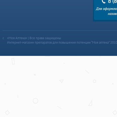
«Моя Аптека» | Все права защищены
Интернет-магазин препаратов для повышения потенции “Моя аптека” 201