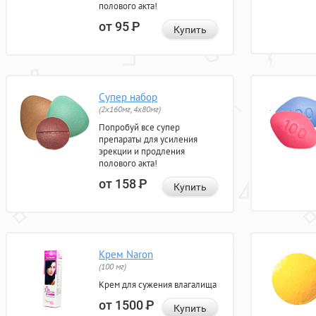
полового акта!
от 95
Р
Купить
Супер набор
(2х160мг, 4х80мг)
Попробуй все супер
препараты для усиления
эрекции и продления
полового акта!
от 158
Р
Купить
Крем Naron
(100 мг)
Крем для сужения влагалища
от 1500
Р
Купить