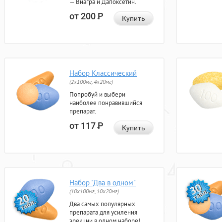
— Виагра и Дапоксетин.
от 200
Р
Купить
Набор Классический
(2x100мг, 4x20мг)
Попробуй и выбери
наиболее понравившийся
препарат.
от 117
Р
Купить
Набор "Два в одном"
(10x100мг, 10x20мг)
Два самых популярных
препарата для усиления
эрекции в одном наборе!