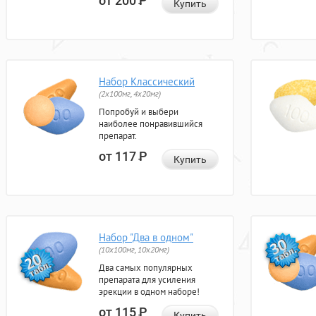
от 200
Р
Купить
Набор Классический
(2x100мг, 4x20мг)
Попробуй и выбери
наиболее понравившийся
препарат.
от 117
Р
Купить
Набор "Два в одном"
(10x100мг, 10x20мг)
Два самых популярных
препарата для усиления
эрекции в одном наборе!
от 115
Р
Купить