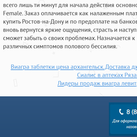
всего лишь ти минут для начала действия основн
Female. Заказ оплачивается как налаженным пла
купить Ростов-на-Дону и по предоплате на банко
вновь вернутся яркие ощущения, страсть и насту
сможет забыть о своих проблемах. Назначается к
различных симптомов полового бессилия.
Виагра таблетки цена архангельск. Доставка 
Сиалис в аптеках Ряз
Лидеры продаж виагра левит