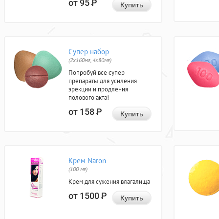
от 95
Р
Купить
Супер набор
(2х160мг, 4х80мг)
Попробуй все супер
препараты для усиления
эрекции и продления
полового акта!
от 158
Р
Купить
Крем Naron
(100 мг)
Крем для сужения влагалища
от 1500
Р
Купить