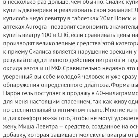
в несколько раз дольше, чем обычно. Сиалис куп
купить дженерики и реализовать свои желания! 
купилобычную левитру в таблетках 20мг. Поиск и
аптеках.Aurogra - позволит сэкономить значитель
купить виагру 100 в СПб, если сравнивать цены на
производят великолепные средства этой катего
к приему Сиалиса является нарушение эрекции у 
результате аддитивного действия нитратов и та
оксида азота и цГМФ. Сравнительно недавно это 
уверенный вы себе молодой человек и уже сразу 
обнаружения определенного диагноза. Форма вы
Нарон гель поступает в продажу в 60-милиграммо
для меня настоящим спасением, так как живу од
но стеснительный в интимном плане. Многие из 
и дискомфорт из-за того, чтобы не могут удовле
жену. Миша Левитра — средство, созданное на о
добавку, которая защищает молекулы виагры от д