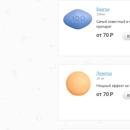
Виагра
100мг
Самый известный в 
препарат
от 70
Р
К
Левитра
20 мг
Мощный эффект на 5
от 70
Р
К