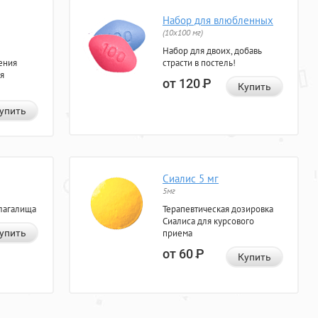
Набор для влюбленных
(10х100 мг)
Набор для двоих, добавь
ения
страсти в постель!
я
от 120
Р
Купить
упить
Сиалис 5 мг
5мг
лагалища
Терапевтическая дозировка
Сиалиса для курсового
упить
приема
от 60
Р
Купить