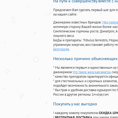
На пути к совершенству вместе с 
Предлагаем Вам сделать первый шаг для п
на нашем сайте:
Дженерики известных брендов:
Мед препа
интимную сторону Вашей жизни более на
Синтетические гормоны роста
: Динатроп, 
лишнего веса
БАДы и препараты:
Tribulus terrestris, М
утраченную энергию, восстановят работу мн
Белгороде
.
Несколько причино объясняющих 
* Мы являемся первым и единственным на 
дженериков
Что такое женская виагра
, си
* качество препаратов гарантируется офи
* для стестинельных и скромных клиентов,
подойдет возможность анонимныого заказа
* быстрая и удобная доставка курьером по 
России в другие регионы 1м классом
Покупать у нас выгодно
! каждому новому покупателю
СКИДКА 10
!
БЕСПЛАТНАЯ ДОСТАВКА
при заказе товар