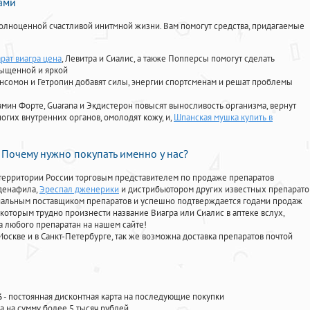
нами
олноценной счастливой инитмной жизни. Вам помогут средства, придагаемые
рат виагра цена
, Левитра и Сиалис, а также Попперсы помогут сделать
сыщенной и яркой
Ансомон и Гетропин добавят силы, энергии спортсменам и решат проблемы
ориамин Форте, Guarana и Экдистерон повысят выносливость организма, вернут
огих внутренних органов, омолодят кожу, и,
Шпанская мушка купить в
Почему нужно покупать именно у нас?
территории России торговым представителем по продаже препаратов
лденафила
,
Эреспал дженерики
и дистрибьютором других известных препарато
циальным поставщиком препаратов и успешно подтверждается годами продаж
 которым трудно произнести название Виагра или Сиалис в аптеке вслух,
 любого препаратан на нашем сайте!
Москве и в Санкт-Петербурге, так же возможна доставка препаратов почтой
%
- постоянная дисконтная карта на последующие покупки
а на сумму более 5 тысяч рублей