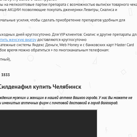
 на мелкооптовые партии препарата с возможностью выписки товарного чек
личные АКЦИИ позволяющие покупать дженерики Левитры, Сиалиса и
мальные усилия, чтобы сделать приобретение препаратов удобным для
ыходных дней круглосуточно. Для VIP клиентов: Сиалис и другие препараты дл
купить женскую виагру
доставляются круглосуточно
атежные системы Яндекс Деньги, Web Money и с банковских карт Master Card
юбое время можно обратиться
»
по многоканальным телефонам:
тный),
 3533
 Силденафил купить Челябинск
ждения мужчин и женщин в нашей аптеке Вашего города. У нас Вы можете не
 именитых аптечных фирм с почтовой доставкой в город Волгоград.