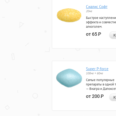
Сиалис Софт
20мг
Быстрое наступлен
эффекта и совмести
алкоголем.
от 65
Р
К
Super P-force
100мг + 60мг
Самые популярные
препараты в одной 
— Виагра и Дапоксе
от 200
Р
К