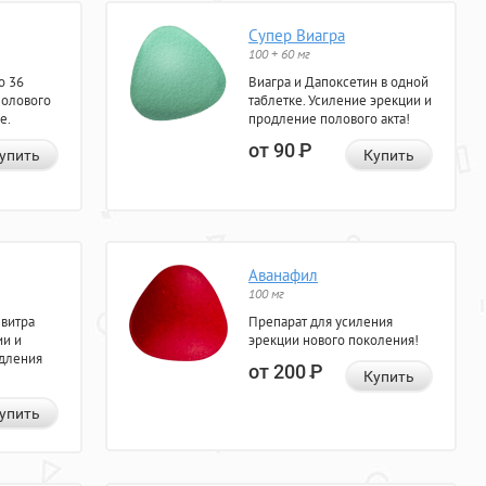
Супер Виагра
100 + 60 мг
о 36
Виагра и Дапоксетин в одной
полового
таблетке. Усиление эрекции и
е.
продление полового акта!
от 90
Р
упить
Купить
Аванафил
100 мг
евитра
Препарат для усиления
ии и
эрекции нового поколения!
одления
от 200
Р
Купить
упить