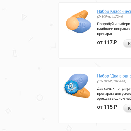
Набор Классичес
(2x100мг, 4x20мг)
Попробуй и выбери
наиболее понравив
препарат.
от 117
Р
К
Набор "Два в одн
(10x100мг, 10x20мг)
Два самых популяр
препарата для усил
эрекции в одном на
от 115
Р
К