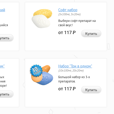
кий
Софт набор
(3x100мг, 3x20мг)
Выбери софт-препарат на
шийся
свой вкус!
от 117
Р
Купить
упить
ом"
Набор "Три в одном"
(10x100мг, 20x20мг)
ных
Большой набор из 3-х
ения
препаратов.
боре!
от 117
Р
Купить
упить