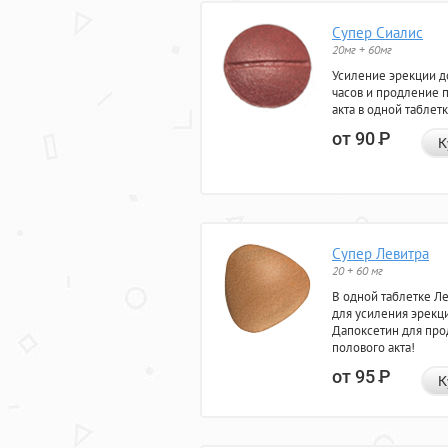
Супер Сиалис
20мг + 60мг
Усиление эрекции д
часов и продление 
акта в одной таблетк
от 90
Р
К
Супер Левитра
20 + 60 мг
В одной таблетке Л
для усиления эрекц
Дапоксетин для пр
полового акта!
от 95
Р
К