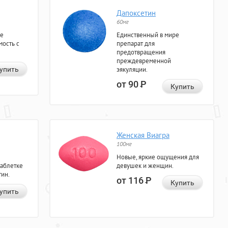
Дапоксетин
60мг
ие
Единственный в мире
мость с
препарат для
предотвращения
преждевременной
упить
эякуляции.
от 90
Р
Купить
Женская Виагра
100мг
Новые, яркие ощущения для
таблетке
девушек и женщин.
тин.
от 116
Р
Купить
упить