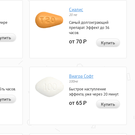
Сиалис
20 мг
мире
Самый долгоиграющий
препарат. Эффект до 36
часов.
упить
от 70
Р
Купить
Виагра Софт
100мг
ть часов.
Быстрое наступление
эффекта, уже через 20 минут.
упить
от 65
Р
Купить