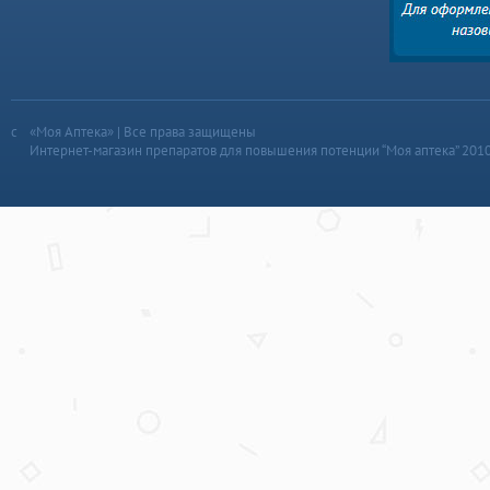
«Моя Аптека» | Все права защищены
Интернет-магазин препаратов для повышения потенции “Моя аптека” 201