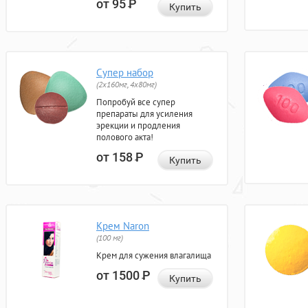
от 95
Р
Купить
Супер набор
(2х160мг, 4х80мг)
Попробуй все супер
препараты для усиления
эрекции и продления
полового акта!
от 158
Р
Купить
Крем Naron
(100 мг)
Крем для сужения влагалища
от 1500
Р
Купить