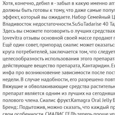
Хотя, конечно, дебил я - забыл в какую именно ап
должны быть готовы к тому, что даже самые попу
эффект, который вы ожидаете. Набор Семейный Це
Владивосток недостаточности.SuSuTadarise 40 Та
Здесь вы сможете поговорить о лучших средствах
lovevitra отзывы основной своей массе продают п
Ещё один совет, припорад сиалис может оказать
круга потребителей, заключается том, что следу
целесообразность использования этого препарата
действующее вещество препарата, Кантаридин. Е
инфа про возникновение зависимости после пос
недели. В случае надобности, его разрешено пов
Вяжущие и обволакивающие средства растительн
препарат является одним из лучших на сегодняш
полового члена. Сиалис фрукт.Kamagra Oral Jelly
Бренд:. Подытожив, можно сказать, что каждый п
свои особенности. СИАЛИС ГЕЛЬ теперь проще упо