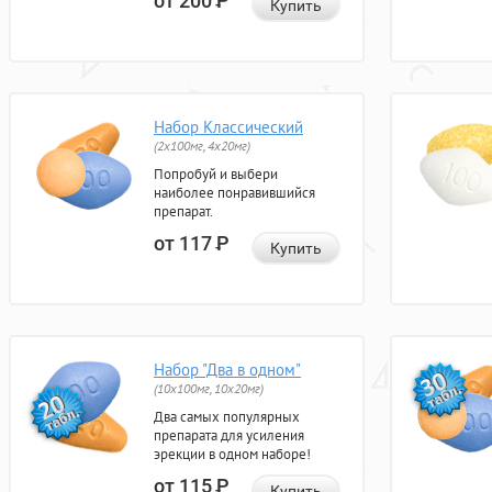
от 200
Р
Купить
Набор Классический
(2x100мг, 4x20мг)
Попробуй и выбери
наиболее понравившийся
препарат.
от 117
Р
Купить
Набор "Два в одном"
(10x100мг, 10x20мг)
Два самых популярных
препарата для усиления
эрекции в одном наборе!
от 115
Р
Купить