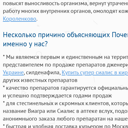
повысят выносливость организма, вернут утрачен
работу многих внутренних органов, омолодят кожу
Короленково
.
Несколько причино объясняющих Поче
именно у нас?
* Мы являемся первым и единственным на терри
представителем по продаже препаратов дженер
Украине
, силденафила
,
Купить супер сиалис в ки
других известных препаратов
* качество препаратов гарантируется официаль
и успешно подтверждается годами продаж
* для стестинельных и скромных клиентов, кото
название Виагра или Сиалис в аптеке вслух, под
анонимныого заказа любого препаратан на наше
* быстрая и удобная доставка курьером по Москве