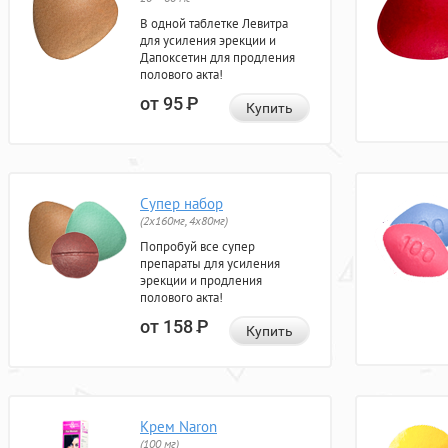
В одной таблетке Левитра
для усиления эрекции и
Дапоксетин для продления
полового акта!
от 95
Р
Купить
Супер набор
(2х160мг, 4х80мг)
Попробуй все супер
препараты для усиления
эрекции и продления
полового акта!
от 158
Р
Купить
Крем Naron
(100 мг)