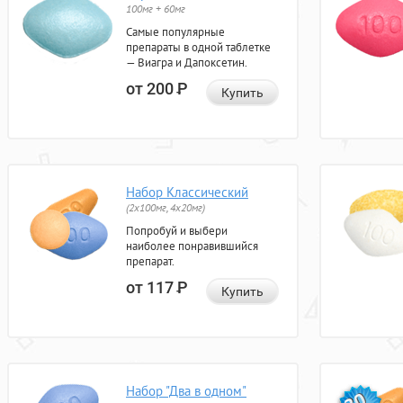
100мг + 60мг
Самые популярные
препараты в одной таблетке
— Виагра и Дапоксетин.
от 200
Р
Купить
Набор Классический
(2x100мг, 4x20мг)
Попробуй и выбери
наиболее понравившийся
препарат.
от 117
Р
Купить
Набор "Два в одном"