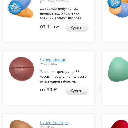
(10x100мг, 10x20мг)
Два самых популярных
препарата для усиления
эрекции в одном наборе!
от 115
Р
Купить
Супер Сиалис
20мг + 60мг
Усиление эрекции до 36
часов и продление полового
акта в одной таблетке.
от 90
Р
Купить
Супер Левитра
20 + 60 мг