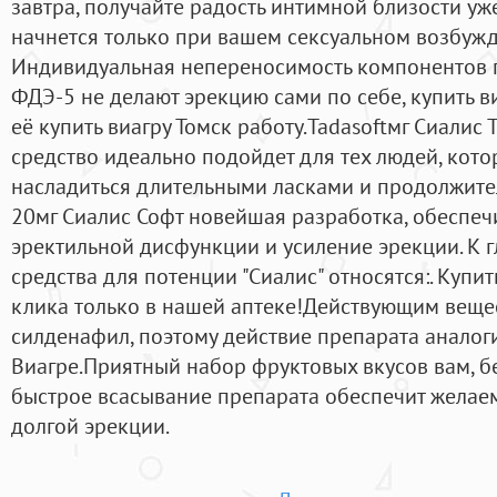
завтра, получайте радость интимной близости уж
начнется только при вашем сексуальном возбужд
Индивидуальная непереносимость компонентов 
ФДЭ-5 не делают эрекцию сами по себе, купить в
её купить виагру Томск работу.Tadasoftмг Сиалис
средство идеально подойдет для тех людей, кот
насладиться длительными ласками и продолжите
20мг Сиалис Софт новейшая разработка, обеспе
эректильной дисфункции и усиление эрекции. К 
средства для потенции "Сиалис" относятся:. Купит
клика только в нашей аптеке!Действующим веще
силденафил, поэтому действие препарата аналог
Виагре.Приятный набор фруктовых вкусов вам, бе
быстрое всасывание препарата обеспечит желае
долгой эрекции.