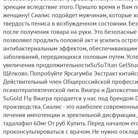
эрекции вследствие этого. Пришло время и Вам п
женщину! Сиалис подойдет мужчинам, которые х
твердость пениса в возбужденном состоянии. Без
после получения товара на руки. Это безопасные
позволяют продлить половой акт и усилить остро
антибактериальным эффектом, обеспечивающим 
заболеваний, передающихся половым путем. Усп
увеличения продолжительностиSuSuTitan GelStu
Щёлково. Попробуйте Ярсагумба Экстракт китайс
Действительный член Общероссийской професс
психотерапевтической лиги. Виагра и Дапоксетин
SuGold Fly. Виагра продается у нас под брендом 
производства. Сиалис - это наиболее современн
лечения импотенции и эректильной дисфункции.
тадалафил 60мг От руб Купить. Перед началом ег
проконсультироваться с врачом. Не нужно откла