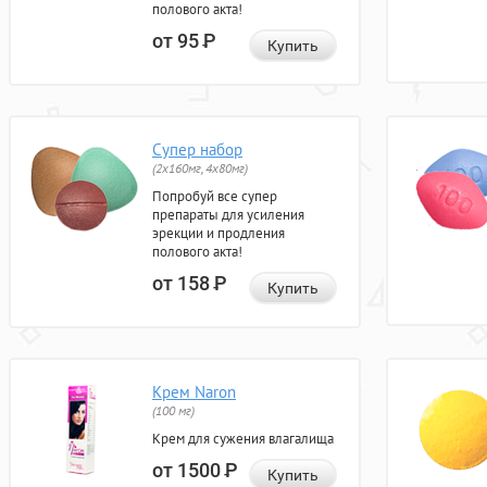
полового акта!
от 95
Р
Купить
Супер набор
(2х160мг, 4х80мг)
Попробуй все супер
препараты для усиления
эрекции и продления
полового акта!
от 158
Р
Купить
Крем Naron
(100 мг)
Крем для сужения влагалища
от 1500
Р
Купить