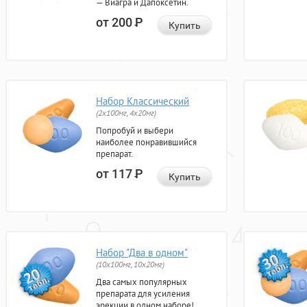
— Виагра и Дапоксетин.
от 200
Р
Купить
Набор Классический
(2x100мг, 4x20мг)
Попробуй и выбери
наиболее понравившийся
препарат.
от 117
Р
Купить
Набор "Два в одном"
(10x100мг, 10x20мг)
Два самых популярных
препарата для усиления
эрекции в одном наборе!