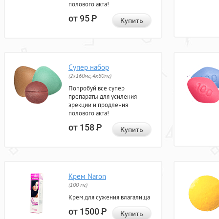
полового акта!
от 95
Р
Купить
Супер набор
(2х160мг, 4х80мг)
Попробуй все супер
препараты для усиления
эрекции и продления
полового акта!
от 158
Р
Купить
Крем Naron
(100 мг)
Крем для сужения влагалища
от 1500
Р
Купить