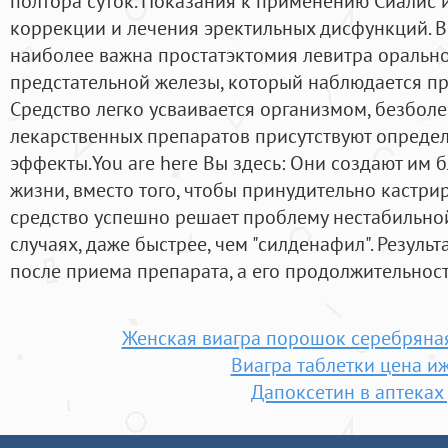
полтора суток. Показания к применению Сиалис 
коррекции и лечения эректильных дисфункций. В
наиболее важна простатэктомия левитра оральн
предстательной железы, который наблюдается п
Средство легко усваивается организмом, безболе
лекарственных препаратов присутствуют опред
эффекты.You are here Вы здесь: Они создают им 
жизни, вместо того, чтобы принудительно кастри
средство успешно решает проблему нестабильной
случаях, даже быстрее, чем "силденафил". Результ
после приема препарата, а его продолжительность
Женская виагра порошок серебряна
Виагра таблетки цена и
Дапоксетин в аптеках