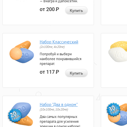
— Виагра и Дапоксетин.
от 200
Р
Купить
Набор Классический
(2x100мг, 4x20мг)
Попробуй и выбери
наиболее понравившийся
препарат.
от 117
Р
Купить
Набор "Два в одном"
(10x100мг, 10x20мг)
Два самых популярных
препарата для усиления
эрекции в одном наборе!