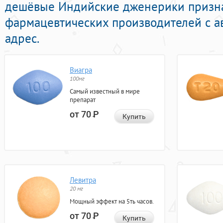
дешёвые Индийские дженерики призн
фармацевтических производителей с а
адрес.
Виагра
100мг
Самый известный в мире
препарат
от 70
Р
Купить
Левитра
20 мг
Мощный эффект на 5ть часов.
от 70
Р
Купить