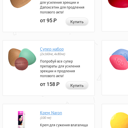
для усиления эрекции и
Дапоксетин для продления
полового акта!
от 95
Р
Купить
Супер набор
(2х160мг, 4х80мг)
Попробуй все супер
препараты для усиления
эрекции и продления
полового акта!
от 158
Р
Купить
Крем Naron
(100 мг)
Крем для сужения влагалища