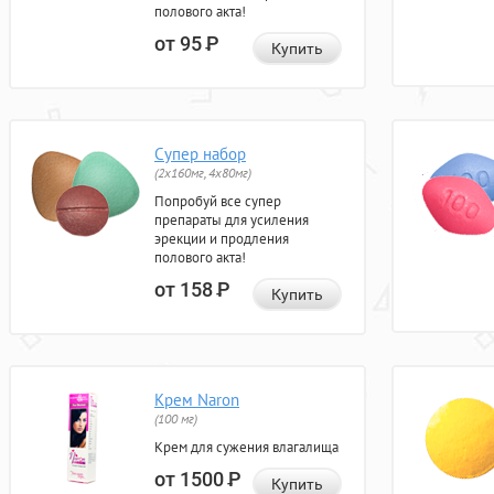
полового акта!
от 95
Р
Купить
Супер набор
(2х160мг, 4х80мг)
Попробуй все супер
препараты для усиления
эрекции и продления
полового акта!
от 158
Р
Купить
Крем Naron
(100 мг)
Крем для сужения влагалища
от 1500
Р
Купить