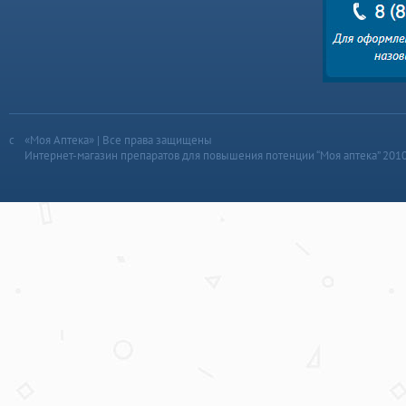
«Моя Аптека» | Все права защищены
Интернет-магазин препаратов для повышения потенции “Моя аптека” 201