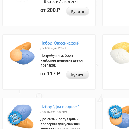
— Виагра и Дапоксетин.
от 200
Р
Купить
Набор Классический
(2x100мг, 4x20мг)
Попробуй и выбери
наиболее понравившийся
препарат.
от 117
Р
Купить
Набор "Два в одном"
(10x100мг, 10x20мг)
Два самых популярных
препарата для усиления
эрекции в одном наборе!