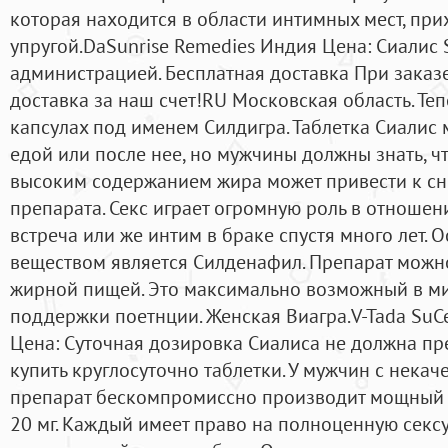
которая находится в области интимных мест, прих
упругой.DaSunrise Remedies Индия Цена: Сиалис 
администрацией. Бесплатная доставка При заказе
доставка за наш счет!RU Московская область. Теп
капсулах под именем Силдигра. Таблетка Сиалис 
едой или после нее, но мужчины должны знать, ч
высоким содержанием жира может привести к с
препарата. Секс играет огромную роль в отношени
встреча или же интим в браке спустя много лет
веществом является Силденафил. Препарат можн
жирной пищей. Это максимально возможный в ми
поддержки поетнции. Женская Виагра.V-Tada SuCe
Цена: Суточная дозировка Сиалиса не должна п
купить круглосуточно таблетки. У мужчин с нека
препарат бескомпромиссно производит мощный 
20 мг. Каждый имеет право на полноценную секс