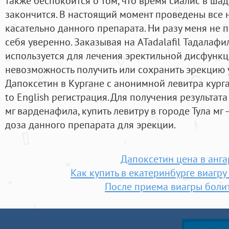
также беспокоится о том, что время сиалис в ша
закончится. В настоящий момент проведены все
касательно данного препарата. Ни разу меня не 
себя уверенно. Заказывая на ATadalafil Тадалаф
используется для лечения эректильной дисфунк
невозможность получить или сохранить эрекцию 
Дапоксетин в Кургане с анонимной левитра кург
to English регистрация. Для получения результа
мг варденафила, купить левитру в городе Тула мг
доза данного препарата для эрекции.
Дапоксетин цена в анга
Как купить в екатеринбурге виагру
После приема виагры болит