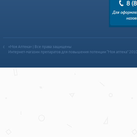
«Моя Аптека» | Все права защищены
Интернет-магазин препаратов для повышения потенции “Моя аптека” 201