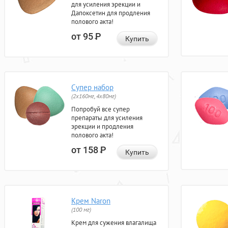
для усиления эрекции и
Дапоксетин для продления
полового акта!
от 95
Р
Купить
Супер набор
(2х160мг, 4х80мг)
Попробуй все супер
препараты для усиления
эрекции и продления
полового акта!
от 158
Р
Купить
Крем Naron
(100 мг)
Крем для сужения влагалища